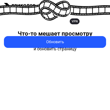
VPN
Что-то мешает
просмотру
Обновить
Попробуйте выключить VPN
и обновить страницу