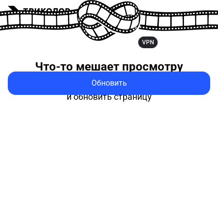
VPN
Что-то мешает
просмотру
Обновить
Попробуйте выключить VPN
и обновить страницу