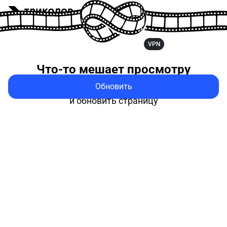
VPN
Что-то мешает
просмотру
Обновить
Попробуйте выключить VPN
и обновить страницу