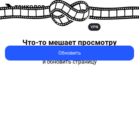
VPN
Что-то мешает
просмотру
Обновить
Попробуйте выключить VPN
и обновить страницу