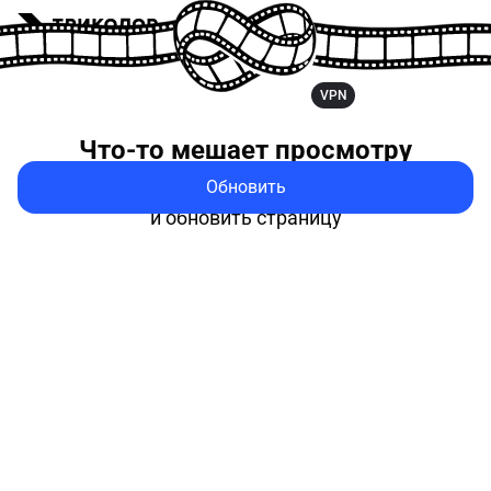
VPN
Что-то мешает
просмотру
Обновить
Попробуйте выключить VPN
и обновить страницу