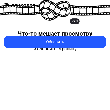
VPN
Что-то мешает
просмотру
Обновить
Попробуйте выключить VPN
и обновить страницу