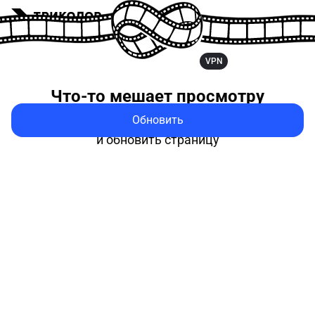
VPN
Что-то мешает
просмотру
Обновить
Попробуйте выключить VPN
и обновить страницу