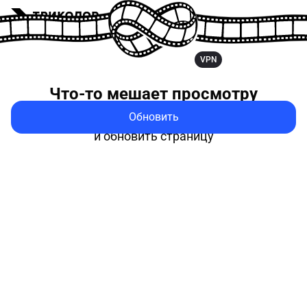
VPN
Что-то мешает
просмотру
Обновить
Попробуйте выключить VPN
и обновить страницу