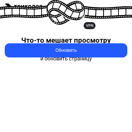
VPN
Что-то мешает
просмотру
Обновить
Попробуйте выключить VPN
и обновить страницу