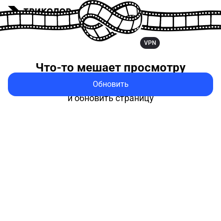
VPN
Что-то мешает
просмотру
Обновить
Попробуйте выключить VPN
и обновить страницу