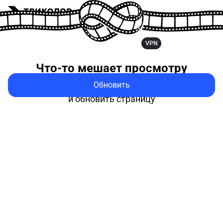
VPN
Что-то мешает
просмотру
Обновить
Попробуйте выключить VPN
и обновить страницу