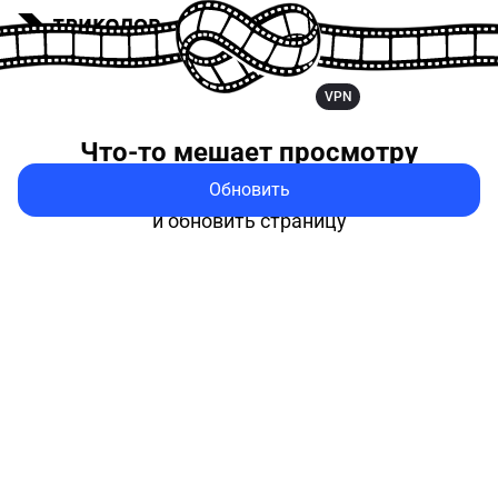
VPN
Что-то мешает
просмотру
Обновить
Попробуйте выключить VPN
и обновить страницу