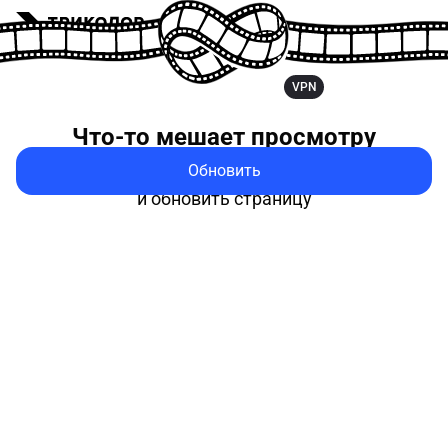
VPN
Что-то мешает
просмотру
Обновить
Попробуйте выключить VPN
и обновить страницу