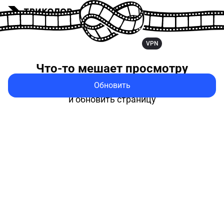
VPN
Что-то мешает
просмотру
Обновить
Попробуйте выключить VPN
и обновить страницу