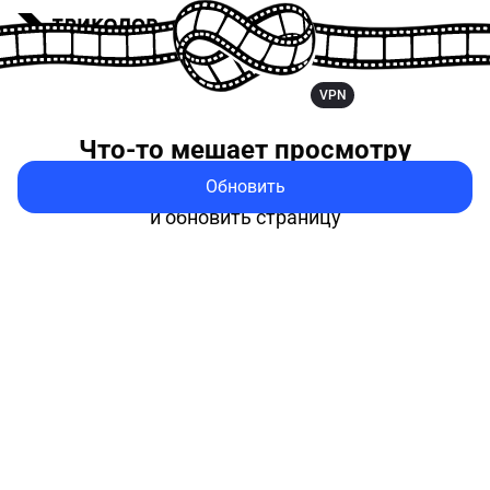
VPN
Что-то мешает
просмотру
Обновить
Попробуйте выключить VPN
и обновить страницу