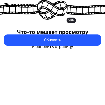
VPN
Что-то мешает
просмотру
Обновить
Попробуйте выключить VPN
и обновить страницу