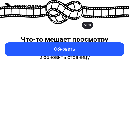
VPN
Что-то мешает
просмотру
Обновить
Попробуйте выключить VPN
и обновить страницу