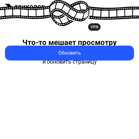
VPN
Что-то мешает
просмотру
Обновить
Попробуйте выключить VPN
и обновить страницу