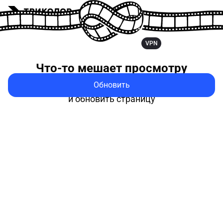
VPN
Что-то мешает
просмотру
Обновить
Попробуйте выключить VPN
и обновить страницу