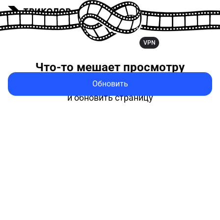
VPN
Что-то мешает
просмотру
Обновить
Попробуйте выключить VPN
и обновить страницу