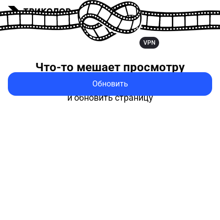
VPN
Что-то мешает
просмотру
Обновить
Попробуйте выключить VPN
и обновить страницу