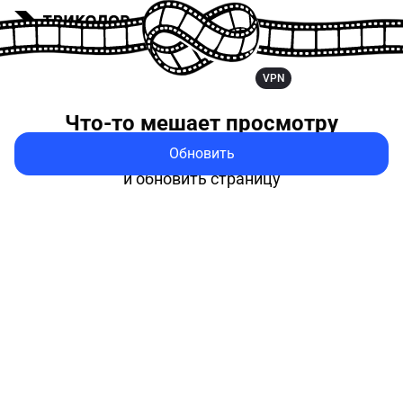
VPN
Что-то мешает
просмотру
Обновить
Попробуйте выключить VPN
и обновить страницу