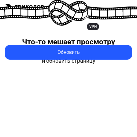
VPN
Что-то мешает
просмотру
Обновить
Попробуйте выключить VPN
и обновить страницу