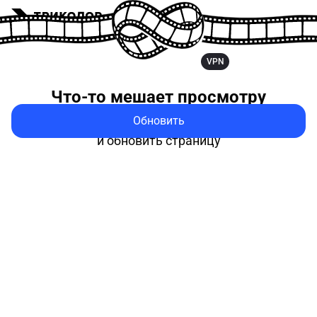
VPN
Что-то мешает
просмотру
Обновить
Попробуйте выключить VPN
и обновить страницу