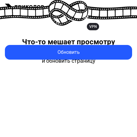
VPN
Что-то мешает
просмотру
Обновить
Попробуйте выключить VPN
и обновить страницу